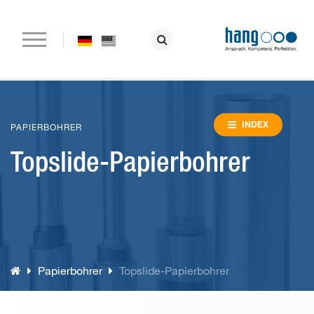
Startseite
Unternehmen
INDEX
PAPIERBOHRER
Topslide-Papierbohrer
Papierbohrmaschinen
Nietmaschinen
Ösmaschinen
Ordner- und Ringbuchfertigung
Papierbohrer
Topslide-Papierbohrer
Sondermaschinen
Verbrauchsmaterial