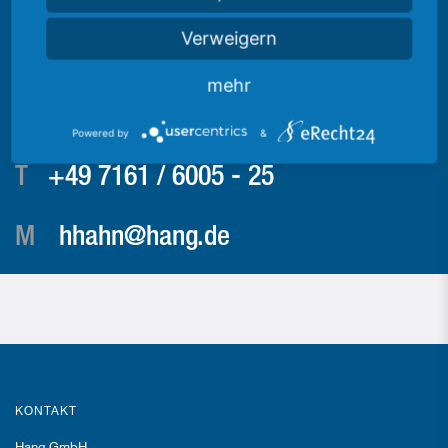
Verweigern
mehr
Beratung
Heike Hahn
Powered by
&
T
+49 7161 / 6005 - 25
M
hhahn@hang.de
KONTAKT
Hang GmbH