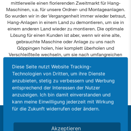
mittlerweile einen florierenden Zweitmarkt für Hang-
Maschinen, v.a. für unsere Ordner- und Montageanlagen.
So wurden wir in der Vergangenheit immer wieder betraut,
Hang-Anlagen in einem Land zu demontieren, um sie in
einem anderen Land wieder zu montieren. Die optimale
Lösung für einen Kunden ist aber, wenn wir eine alte,
gebrauchte Maschine oder Anlage zu uns nach
Göppingen holen, hier komplett überholen und
Verschleißteile wechseln, um sie nach umfangreichen
Tests wieder in Betrieb zu nehmen. Um auch diese
Diese Seite nutzt Website Tracking-
Lösung zu bieten, bauen wir unsere Aktivitäten im
Technologien von Dritten, um ihre Dienste
Geschäft mit Gebrauchtmaschinen aus. Unsere aktuellen
Angebote entnehmen Sie den Beschreibungen.
anzubieten, stetig zu verbessern und Werbung
entsprechend der Interessen der Nutzer
anzuzeigen. Ich bin damit einverstanden und
kann meine Einwilligung jederzeit mit Wirkung
für die Zukunft widerrufen oder ändern.
Akzeptieren