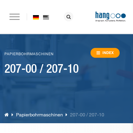
Startseite
Unternehmen
INDEX
PAPIERBOHRMASCHINEN
207-00 / 207-10
Papierbohrmaschinen
Nietmaschinen
Ösmaschinen
Ordner- und Ringbuchfertigung
Papierbohrmaschinen
207-00 / 207-10
Sondermaschinen
Verbrauchsmaterial