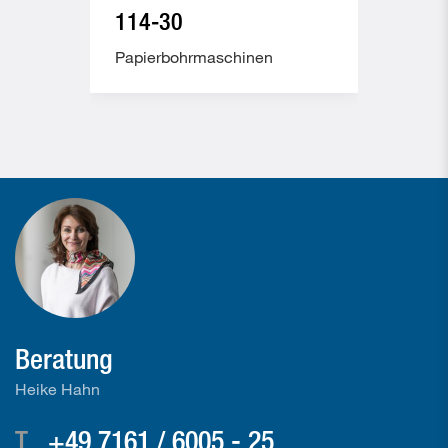
114-30
207
Papierbohrmaschinen
Papi
Beratung
Heike Hahn
T
+49 7161 / 6005 - 25