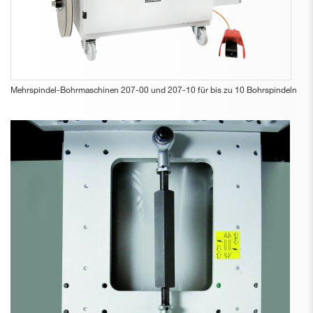
Mehrspindel-Bohrmaschinen 207-00 und 207-10 für bis zu 10 Bohrspindeln