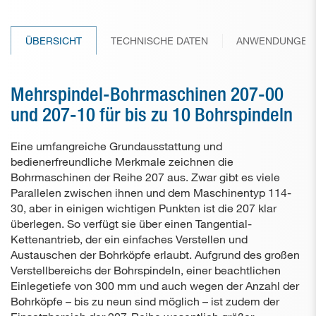
Papierbohrer
ÜBERSICHT
TECHNISCHE DATEN
ANWENDUNGEN
Gebrauchtmaschinen
Anwendungen
Mehrspindel-Bohrmaschinen 207-00
Kontakt
und 207-10 für bis zu 10 Bohrspindeln
Eine umfangreiche Grundausstattung und
bedienerfreundliche Merkmale zeichnen die
Bohrmaschinen der Reihe 207 aus. Zwar gibt es viele
Parallelen zwischen ihnen und dem Maschinentyp 114-
30, aber in einigen wichtigen Punkten ist die 207 klar
überlegen. So verfügt sie über einen Tangential-
Kettenantrieb, der ein einfaches Verstellen und
Austauschen der Bohrköpfe erlaubt. Aufgrund des großen
Verstellbereichs der Bohrspindeln, einer beachtlichen
Einlegetiefe von 300 mm und auch wegen der Anzahl der
Bohrköpfe – bis zu neun sind möglich – ist zudem der